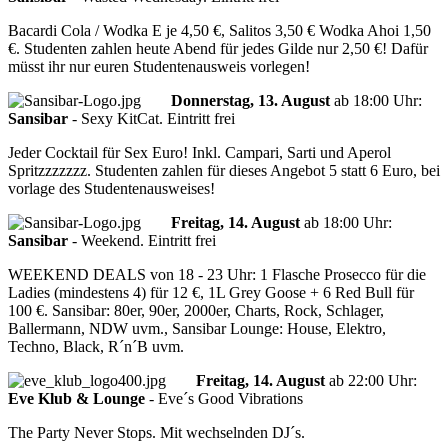
Bacardi Cola / Wodka E je 4,50 €, Salitos 3,50 € Wodka Ahoi 1,50
€. Studenten zahlen heute Abend für jedes Gilde nur 2,50 €! Dafür
müsst ihr nur euren Studentenausweis vorlegen!
Donnerstag, 13. August
ab
18:00 Uhr
:
Sansibar
-
Sexy KitCat. Eintritt frei
Jeder Cocktail für Sex Euro! Inkl. Campari, Sarti und Aperol
Spritzzzzzzz. Studenten zahlen für dieses Angebot 5 statt 6 Euro, bei
vorlage des Studentenausweises!
Freitag, 14. August
ab
18:00 Uhr
:
Sansibar
-
Weekend. Eintritt frei
WEEKEND DEALS von 18 - 23 Uhr: 1 Flasche Prosecco für die
Ladies (mindestens 4) für 12 €, 1L Grey Goose + 6 Red Bull für
100 €. Sansibar: 80er, 90er, 2000er, Charts, Rock, Schlager,
Ballermann, NDW uvm., Sansibar Lounge: House, Elektro,
Techno, Black, R´n´B uvm.
Freitag, 14. August
ab
22:00 Uhr
:
Eve Klub & Lounge
-
Eve´s Good Vibrations
The Party Never Stops. Mit wechselnden DJ´s.