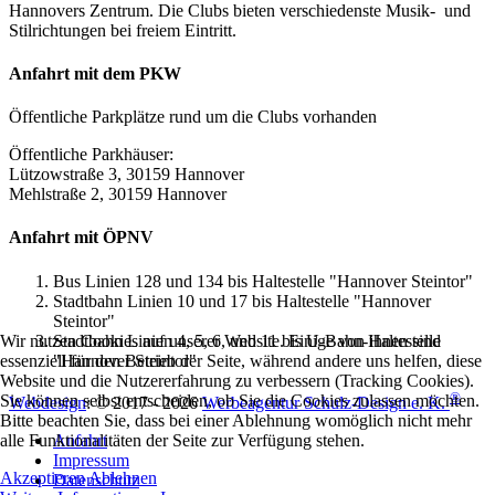
Hannovers Zentrum. Die Clubs bieten verschiedenste Musik- und
Stilrichtungen bei freiem Eintritt.
Anfahrt mit dem PKW
Öffentliche Parkplätze rund um die Clubs vorhanden
Öffentliche Parkhäuser:
Lützowstraße 3, 30159 Hannover
Mehlstraße 2, 30159 Hannover
Anfahrt mit ÖPNV
Bus Linien 128 und 134 bis Haltestelle "Hannover Steintor"
Stadtbahn Linien 10 und 17 bis Haltestelle "Hannover
Steintor"
Stadtbahn Linien 4, 5, 6, und 11 bis U-Bahn-Haltestelle
Wir nutzen Cookies auf unserer Website. Einige von ihnen sind
"Hannover Steintor"
essenziell für den Betrieb der Seite, während andere uns helfen, diese
Website und die Nutzererfahrung zu verbessern (Tracking Cookies).
®
Sie können selbst entscheiden, ob Sie die Cookies zulassen möchten.
Webdesign
: © 2017 - 2026
Werbeagentur Schulz-Design e. K.
Bitte beachten Sie, dass bei einer Ablehnung womöglich nicht mehr
Anfahrt
alle Funktionalitäten der Seite zur Verfügung stehen.
Impressum
Akzeptieren
Ablehnen
Datenschutz