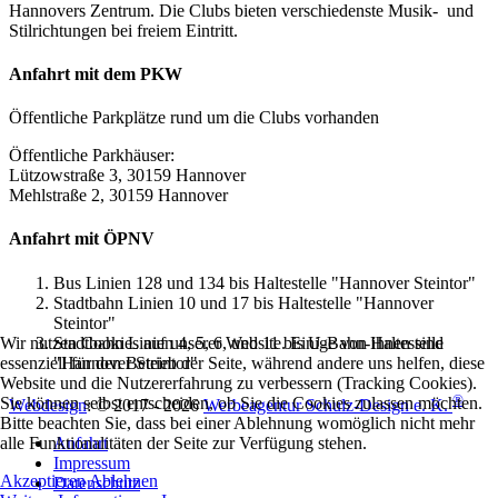
Hannovers Zentrum. Die Clubs bieten verschiedenste Musik- und
Stilrichtungen bei freiem Eintritt.
Anfahrt mit dem PKW
Öffentliche Parkplätze rund um die Clubs vorhanden
Öffentliche Parkhäuser:
Lützowstraße 3, 30159 Hannover
Mehlstraße 2, 30159 Hannover
Anfahrt mit ÖPNV
Bus Linien 128 und 134 bis Haltestelle "Hannover Steintor"
Stadtbahn Linien 10 und 17 bis Haltestelle "Hannover
Steintor"
Stadtbahn Linien 4, 5, 6, und 11 bis U-Bahn-Haltestelle
Wir nutzen Cookies auf unserer Website. Einige von ihnen sind
"Hannover Steintor"
essenziell für den Betrieb der Seite, während andere uns helfen, diese
Website und die Nutzererfahrung zu verbessern (Tracking Cookies).
®
Sie können selbst entscheiden, ob Sie die Cookies zulassen möchten.
Webdesign
: © 2017 - 2026
Werbeagentur Schulz-Design e. K.
Bitte beachten Sie, dass bei einer Ablehnung womöglich nicht mehr
Anfahrt
alle Funktionalitäten der Seite zur Verfügung stehen.
Impressum
Akzeptieren
Ablehnen
Datenschutz