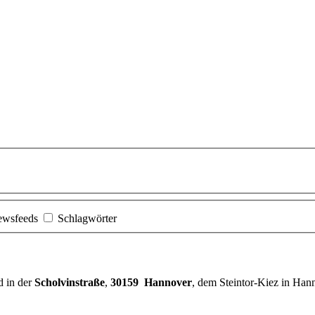
ewsfeeds
Schlagwörter
d in der
Scholvinstraße
,
30159 Hannover
, dem Steintor-Kiez in Han