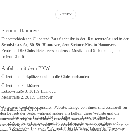
Zurück
Steintor Hannover
Die verschiedenen Clubs und Bars findet ihr in der:
Reuterstraße
und in der
Scholvinstraße
,
30159 Hannover
, dem Steintor-Kiez in Hannovers
Zentrum. Die Clubs bieten verschiedenste Musik- und Stilrichtungen bei
freiem Eintritt.
Anfahrt mit dem PKW
Öffentliche Parkplätze rund um die Clubs vorhanden
Öffentliche Parkhäuser:
Lützowstraße 3, 30159 Hannover
Mehlstraße 2, 30159 Hannover
Wir nutzen Cookies auf unserer Website. Einige von ihnen sind essenziell für
Anfahrt mit ÖPNV
den Betrieb der Seite, während andere uns helfen, diese Website und die
Bus Linien 128 und 134 bis Haltestelle "Hannover Steintor"
Nutzererfahrung zu verbessern (Tracking Cookies). Sie können selbst
Stadtbahn Linien 10 und 17 bis Haltestelle "Hannover Steintor"
entscheiden, ob Sie die Cookies zulassen möchten. Bitte beachten Sie, dass bei
Stadtbahn Linien 4, 5, 6, und 11 bis U-Bahn-Haltestelle "Hannover
einer Ablehnung womöglich nicht mehr alle Funktionalitäten der Seite zur