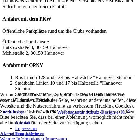
Hannovers Zentrum. Die Clubs bieten verschiedenste Musik- und
Stilrichtungen bei freiem Eintritt.
Anfahrt mit dem PKW
Öffentliche Parkplätze rund um die Clubs vorhanden
Öffentliche Parkhäuser:
Lützowstraße 3, 30159 Hannover
Mehlstraße 2, 30159 Hannover
Anfahrt mit ÖPNV
Bus Linien 128 und 134 bis Haltestelle "Hannover Steintor"
Stadtbahn Linien 10 und 17 bis Haltestelle "Hannover
Steintor"
Stadtbahn Linien 4, 5, 6, und 11 bis U-Bahn-Haltestelle
Wir nutzen Cookies auf unserer Website. Einige von ihnen sind
"Hannover Steintor"
essenziell für den Betrieb der Seite, während andere uns helfen, diese
Website und die Nutzererfahrung zu verbessern (Tracking Cookies).
®
Sie können selbst entscheiden, ob Sie die Cookies zulassen möchten.
Webdesign
: © 2017 - 2026
Werbeagentur Schulz-Design e. K.
Bitte beachten Sie, dass bei einer Ablehnung womöglich nicht mehr
Anfahrt
alle Funktionalitäten der Seite zur Verfügung stehen.
Impressum
Akzeptieren
Ablehnen
Datenschutz
Weitere Informationen
Impressum