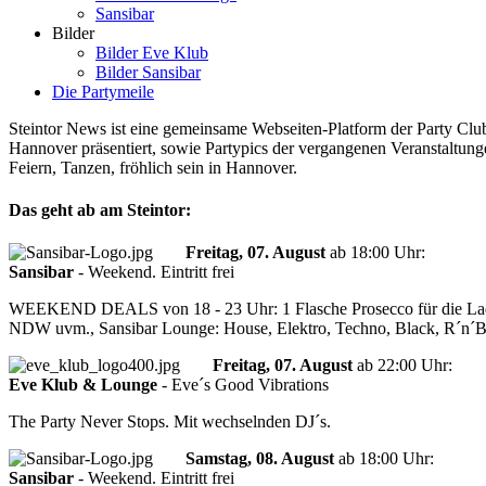
Sansibar
Bilder
Bilder Eve Klub
Bilder Sansibar
Die Partymeile
Steintor News ist eine gemeinsame Webseiten-Platform der Party Club
Hannover präsentiert, sowie Partypics der vergangenen Veranstaltungen
Feiern, Tanzen, fröhlich sein in Hannover.
Das geht ab am Steintor:
Freitag, 07. August
ab
18:00 Uhr
:
Sansibar
-
Weekend. Eintritt frei
WEEKEND DEALS von 18 - 23 Uhr: 1 Flasche Prosecco für die Ladies 
NDW uvm., Sansibar Lounge: House, Elektro, Techno, Black, R´n´
Freitag, 07. August
ab
22:00 Uhr
:
Eve Klub & Lounge
-
Eve´s Good Vibrations
The Party Never Stops. Mit wechselnden DJ´s.
Samstag, 08. August
ab
18:00 Uhr
:
Sansibar
-
Weekend. Eintritt frei