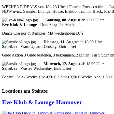
WEEKEND DEALS von 18 - 23 Uhr: 1 Flasche Prosecco für die Ladies 
NDW uvm., Sansibar Lounge: House, Elektro, Techno, Black, R´n´
Samstag, 08. August
ab
22:00 Uhr
:
Eve Klub & Lounge
-
Dont Stop The Music
Dance Classics & Remixes. Mit wechselnden DJ´s.
Dienstag, 11. August
ab
18:00 Uhr
:
Sansibar
-
WarmUp am Dienstag. Eintritt frei
Gilde Aktion 3 Gilde bestellen, 3 bekommen, 2 zahlen! Für Studenten:
Mittwoch, 12. August
ab
18:00 Uhr
:
Sansibar
-
Wasted Wednesday. Eintritt frei
Bacardi Cola / Wodka E je 4,50 €, Salitos 3,50 € Wodka Ahoi 1,50 €.
Locations am Steintor
Eve Klub & Lounge Hannover