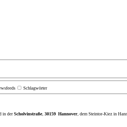
ewsfeeds
Schlagwörter
d in der
Scholvinstraße
,
30159 Hannover
, dem Steintor-Kiez in Han