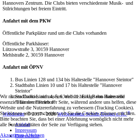
Hannovers Zentrum. Die Clubs bieten verschiedenste Musik- und
Stilrichtungen bei freiem Eintritt.
Anfahrt mit dem PKW
Öffentliche Parkplätze rund um die Clubs vorhanden
Öffentliche Parkhäuser:
Lützowstraße 3, 30159 Hannover
Mehlstraße 2, 30159 Hannover
Anfahrt mit ÖPNV
Bus Linien 128 und 134 bis Haltestelle "Hannover Steintor"
Stadtbahn Linien 10 und 17 bis Haltestelle "Hannover
Steintor"
Stadtbahn Linien 4, 5, 6, und 11 bis U-Bahn-Haltestelle
Wir nutzen Cookies auf unserer Website. Einige von ihnen sind
"Hannover Steintor"
essenziell für den Betrieb der Seite, während andere uns helfen, diese
Website und die Nutzererfahrung zu verbessern (Tracking Cookies).
®
Sie können selbst entscheiden, ob Sie die Cookies zulassen möchten.
Webdesign
: © 2017 - 2026
Werbeagentur Schulz-Design e. K.
Bitte beachten Sie, dass bei einer Ablehnung womöglich nicht mehr
Anfahrt
alle Funktionalitäten der Seite zur Verfügung stehen.
Impressum
Akzeptieren
Ablehnen
Datenschutz