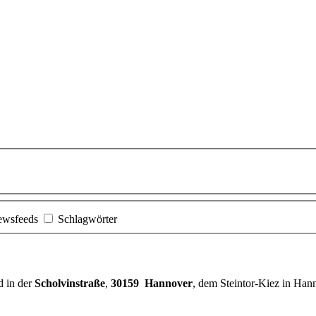
ewsfeeds
Schlagwörter
d in der
Scholvinstraße
,
30159 Hannover
, dem Steintor-Kiez in Han