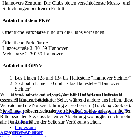
Hannovers Zentrum. Die Clubs bieten verschiedenste Musik- und
Stilrichtungen bei freiem Eintritt.
Anfahrt mit dem PKW
Öffentliche Parkplätze rund um die Clubs vorhanden
Öffentliche Parkhäuser:
Lützowstraße 3, 30159 Hannover
Mehlstraße 2, 30159 Hannover
Anfahrt mit ÖPNV
Bus Linien 128 und 134 bis Haltestelle "Hannover Steintor"
Stadtbahn Linien 10 und 17 bis Haltestelle "Hannover
Steintor"
Stadtbahn Linien 4, 5, 6, und 11 bis U-Bahn-Haltestelle
Wir nutzen Cookies auf unserer Website. Einige von ihnen sind
"Hannover Steintor"
essenziell für den Betrieb der Seite, während andere uns helfen, diese
Website und die Nutzererfahrung zu verbessern (Tracking Cookies).
®
Sie können selbst entscheiden, ob Sie die Cookies zulassen möchten.
Webdesign
: © 2017 - 2026
Werbeagentur Schulz-Design e. K.
Bitte beachten Sie, dass bei einer Ablehnung womöglich nicht mehr
Anfahrt
alle Funktionalitäten der Seite zur Verfügung stehen.
Impressum
Akzeptieren
Ablehnen
Datenschutz