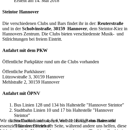
Erstellt am 14. Mai 2018
Steintor Hannover
Die verschiedenen Clubs und Bars findet ihr in der:
Reuterstraße
und in der
Scholvinstraße
,
30159 Hannover
, dem Steintor-Kiez in
Hannovers Zentrum. Die Clubs bieten verschiedenste Musik- und
Stilrichtungen bei freiem Eintritt.
Anfahrt mit dem PKW
Öffentliche Parkplätze rund um die Clubs vorhanden
Öffentliche Parkhäuser:
Lützowstraße 3, 30159 Hannover
Mehlstraße 2, 30159 Hannover
Anfahrt mit ÖPNV
Bus Linien 128 und 134 bis Haltestelle "Hannover Steintor"
Stadtbahn Linien 10 und 17 bis Haltestelle "Hannover
Steintor"
Stadtbahn Linien 4, 5, 6, und 11 bis U-Bahn-Haltestelle
Wir nutzen Cookies auf unserer Website. Einige von ihnen sind
"Hannover Steintor"
essenziell für den Betrieb der Seite, während andere uns helfen, diese