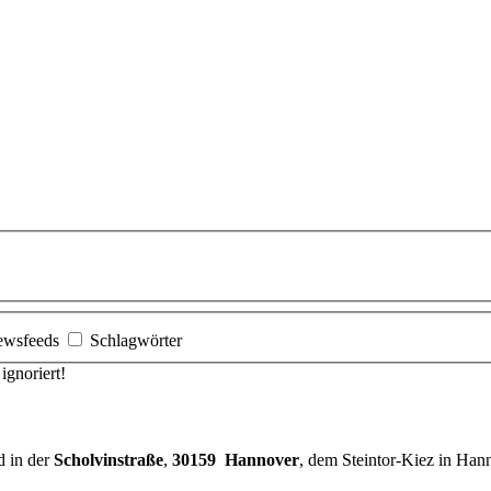
ewsfeeds
Schlagwörter
gnoriert!
d in der
Scholvinstraße
,
30159 Hannover
, dem Steintor-Kiez in Han