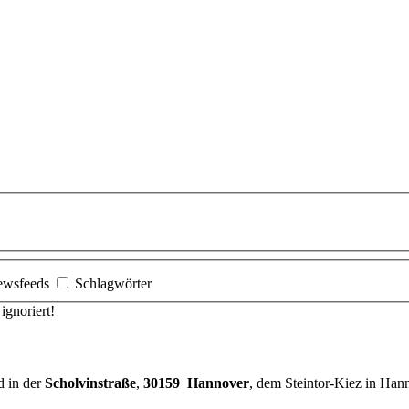
ewsfeeds
Schlagwörter
gnoriert!
d in der
Scholvinstraße
,
30159 Hannover
, dem Steintor-Kiez in Han