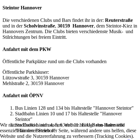
Steintor Hannover
Die verschiedenen Clubs und Bars findet ihr in der:
Reuterstraße
und in der
Scholvinstraße
,
30159 Hannover
, dem Steintor-Kiez in
Hannovers Zentrum. Die Clubs bieten verschiedenste Musik- und
Stilrichtungen bei freiem Eintritt.
Anfahrt mit dem PKW
Öffentliche Parkplätze rund um die Clubs vorhanden
Öffentliche Parkhäuser:
Lützowstraße 3, 30159 Hannover
Mehlstraße 2, 30159 Hannover
Anfahrt mit ÖPNV
Bus Linien 128 und 134 bis Haltestelle "Hannover Steintor"
Stadtbahn Linien 10 und 17 bis Haltestelle "Hannover
Steintor"
Stadtbahn Linien 4, 5, 6, und 11 bis U-Bahn-Haltestelle
Wir nutzen Cookies auf unserer Website. Einige von ihnen sind
"Hannover Steintor"
essenziell für den Betrieb der Seite, während andere uns helfen, diese
Website und die Nutzererfahrung zu verbessern (Tracking Cookies).