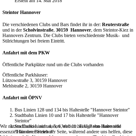
Erstellt am 14. Mai 2018
Steintor Hannover
Die verschiedenen Clubs und Bars findet ihr in der:
Reuterstraße
und in der
Scholvinstraße
,
30159 Hannover
, dem Steintor-Kiez in
Hannovers Zentrum. Die Clubs bieten verschiedenste Musik- und
Stilrichtungen bei freiem Eintritt.
Anfahrt mit dem PKW
Öffentliche Parkplätze rund um die Clubs vorhanden
Öffentliche Parkhäuser:
Lützowstraße 3, 30159 Hannover
Mehlstraße 2, 30159 Hannover
Anfahrt mit ÖPNV
Bus Linien 128 und 134 bis Haltestelle "Hannover Steintor"
Stadtbahn Linien 10 und 17 bis Haltestelle "Hannover
Steintor"
Stadtbahn Linien 4, 5, 6, und 11 bis U-Bahn-Haltestelle
Wir nutzen Cookies auf unserer Website. Einige von ihnen sind
"Hannover Steintor"
essenziell für den Betrieb der Seite, während andere uns helfen, diese