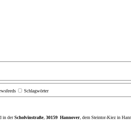
ewsfeeds
Schlagwörter
d in der
Scholvinstraße
,
30159 Hannover
, dem Steintor-Kiez in Han