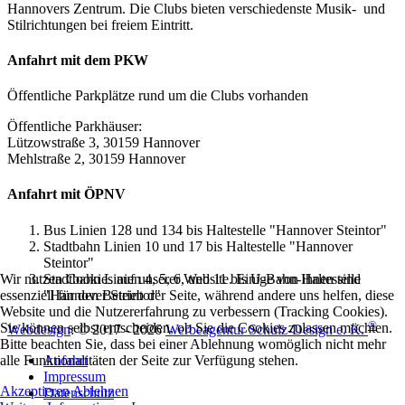
Hannovers Zentrum. Die Clubs bieten verschiedenste Musik- und
Stilrichtungen bei freiem Eintritt.
Anfahrt mit dem PKW
Öffentliche Parkplätze rund um die Clubs vorhanden
Öffentliche Parkhäuser:
Lützowstraße 3, 30159 Hannover
Mehlstraße 2, 30159 Hannover
Anfahrt mit ÖPNV
Bus Linien 128 und 134 bis Haltestelle "Hannover Steintor"
Stadtbahn Linien 10 und 17 bis Haltestelle "Hannover
Steintor"
Stadtbahn Linien 4, 5, 6, und 11 bis U-Bahn-Haltestelle
Wir nutzen Cookies auf unserer Website. Einige von ihnen sind
"Hannover Steintor"
essenziell für den Betrieb der Seite, während andere uns helfen, diese
Website und die Nutzererfahrung zu verbessern (Tracking Cookies).
®
Sie können selbst entscheiden, ob Sie die Cookies zulassen möchten.
Webdesign
: © 2017 - 2026
Werbeagentur Schulz-Design e. K.
Bitte beachten Sie, dass bei einer Ablehnung womöglich nicht mehr
Anfahrt
alle Funktionalitäten der Seite zur Verfügung stehen.
Impressum
Akzeptieren
Ablehnen
Datenschutz