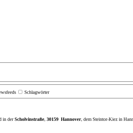
ewsfeeds
Schlagwörter
d in der
Scholvinstraße
,
30159 Hannover
, dem Steintor-Kiez in Han