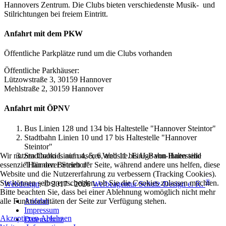
Hannovers Zentrum. Die Clubs bieten verschiedenste Musik- und
Stilrichtungen bei freiem Eintritt.
Anfahrt mit dem PKW
Öffentliche Parkplätze rund um die Clubs vorhanden
Öffentliche Parkhäuser:
Lützowstraße 3, 30159 Hannover
Mehlstraße 2, 30159 Hannover
Anfahrt mit ÖPNV
Bus Linien 128 und 134 bis Haltestelle "Hannover Steintor"
Stadtbahn Linien 10 und 17 bis Haltestelle "Hannover
Steintor"
Stadtbahn Linien 4, 5, 6, und 11 bis U-Bahn-Haltestelle
Wir nutzen Cookies auf unserer Website. Einige von ihnen sind
"Hannover Steintor"
essenziell für den Betrieb der Seite, während andere uns helfen, diese
Website und die Nutzererfahrung zu verbessern (Tracking Cookies).
®
Sie können selbst entscheiden, ob Sie die Cookies zulassen möchten.
Webdesign
: © 2017 - 2026
Werbeagentur Schulz-Design e. K.
Bitte beachten Sie, dass bei einer Ablehnung womöglich nicht mehr
Anfahrt
alle Funktionalitäten der Seite zur Verfügung stehen.
Impressum
Akzeptieren
Ablehnen
Datenschutz