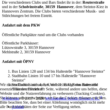
Die verschiedenen Clubs und Bars findet ihr in der:
Reuterstraße
und in der
Scholvinstraße
,
30159 Hannover
, dem Steintor-Kiez in
Hannovers Zentrum. Die Clubs bieten verschiedenste Musik- und
Stilrichtungen bei freiem Eintritt.
Anfahrt mit dem PKW
Öffentliche Parkplätze rund um die Clubs vorhanden
Öffentliche Parkhäuser:
Lützowstraße 3, 30159 Hannover
Mehlstraße 2, 30159 Hannover
Anfahrt mit ÖPNV
Bus Linien 128 und 134 bis Haltestelle "Hannover Steintor"
Stadtbahn Linien 10 und 17 bis Haltestelle "Hannover
Steintor"
Stadtbahn Linien 4, 5, 6, und 11 bis U-Bahn-Haltestelle
Wir nutzen Cookies auf unserer Website. Einige von ihnen sind
"Hannover Steintor"
essenziell für den Betrieb der Seite, während andere uns helfen, diese
Website und die Nutzererfahrung zu verbessern (Tracking Cookies).
®
Sie können selbst entscheiden, ob Sie die Cookies zulassen möchten.
Webdesign
: © 2017 - 2026
Werbeagentur Schulz-Design e. K.
Bitte beachten Sie, dass bei einer Ablehnung womöglich nicht mehr
Anfahrt
alle Funktionalitäten der Seite zur Verfügung stehen.