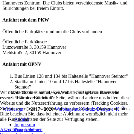
Hannovers Zentrum. Die Clubs bieten verschiedenste Musik- und
Stilrichtungen bei freiem Eintritt.
Anfahrt mit dem PKW
Öffentliche Parkplätze rund um die Clubs vorhanden
Öffentliche Parkhäuser:
Lützowstraße 3, 30159 Hannover
Mehlstraße 2, 30159 Hannover
Anfahrt mit ÖPNV
Bus Linien 128 und 134 bis Haltestelle "Hannover Steintor"
Stadtbahn Linien 10 und 17 bis Haltestelle "Hannover
Steintor"
Stadtbahn Linien 4, 5, 6, und 11 bis U-Bahn-Haltestelle
Wir nutzen Cookies auf unserer Website. Einige von ihnen sind
"Hannover Steintor"
essenziell für den Betrieb der Seite, während andere uns helfen, diese
Website und die Nutzererfahrung zu verbessern (Tracking Cookies).
®
Sie können selbst entscheiden, ob Sie die Cookies zulassen möchten.
Webdesign
: © 2017 - 2026
Werbeagentur Schulz-Design e. K.
Bitte beachten Sie, dass bei einer Ablehnung womöglich nicht mehr
Anfahrt
alle Funktionalitäten der Seite zur Verfügung stehen.
Impressum
Akzeptieren
Ablehnen
Datenschutz