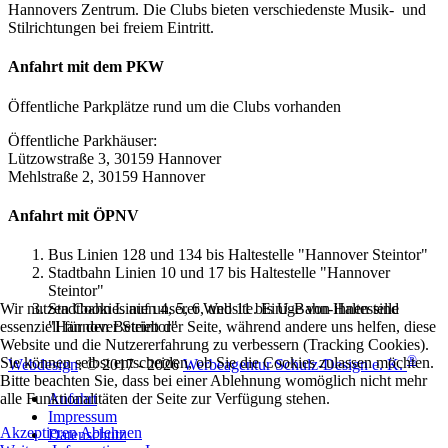
Hannovers Zentrum. Die Clubs bieten verschiedenste Musik- und
Stilrichtungen bei freiem Eintritt.
Anfahrt mit dem PKW
Öffentliche Parkplätze rund um die Clubs vorhanden
Öffentliche Parkhäuser:
Lützowstraße 3, 30159 Hannover
Mehlstraße 2, 30159 Hannover
Anfahrt mit ÖPNV
Bus Linien 128 und 134 bis Haltestelle "Hannover Steintor"
Stadtbahn Linien 10 und 17 bis Haltestelle "Hannover
Steintor"
Wir nutzen Cookies auf unserer Website. Einige von ihnen sind
Stadtbahn Linien 4, 5, 6, und 11 bis U-Bahn-Haltestelle
essenziell für den Betrieb der Seite, während andere uns helfen, diese
"Hannover Steintor"
Website und die Nutzererfahrung zu verbessern (Tracking Cookies).
®
Sie können selbst entscheiden, ob Sie die Cookies zulassen möchten.
Webdesign
: © 2017 - 2026
Werbeagentur Schulz-Design e. K.
Bitte beachten Sie, dass bei einer Ablehnung womöglich nicht mehr
alle Funktionalitäten der Seite zur Verfügung stehen.
Anfahrt
Impressum
Akzeptieren
Ablehnen
Datenschutz