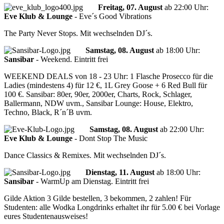
Freitag, 07. August
ab
22:00 Uhr
:
Eve Klub & Lounge
-
Eve´s Good Vibrations
The Party Never Stops. Mit wechselnden DJ´s.
Samstag, 08. August
ab
18:00 Uhr
:
Sansibar
-
Weekend. Eintritt frei
WEEKEND DEALS von 18 - 23 Uhr: 1 Flasche Prosecco für die
Ladies (mindestens 4) für 12 €, 1L Grey Goose + 6 Red Bull für
100 €. Sansibar: 80er, 90er, 2000er, Charts, Rock, Schlager,
Ballermann, NDW uvm., Sansibar Lounge: House, Elektro,
Techno, Black, R´n´B uvm.
Samstag, 08. August
ab
22:00 Uhr
:
Eve Klub & Lounge
-
Dont Stop The Music
Dance Classics & Remixes. Mit wechselnden DJ´s.
Dienstag, 11. August
ab
18:00 Uhr
:
Sansibar
-
WarmUp am Dienstag. Eintritt frei
Gilde Aktion 3 Gilde bestellen, 3 bekommen, 2 zahlen! Für
Studenten: alle Wodka Longdrinks erhaltet ihr für 5.00 € bei Vorlage
eures Studentenausweises!