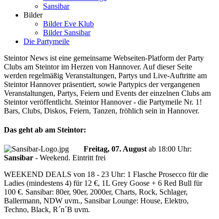
Sansibar
Bilder
Bilder Eve Klub
Bilder Sansibar
Die Partymeile
Steintor News ist eine gemeinsame Webseiten-Platform der Party
Clubs am Steintor im Herzen von Hannover. Auf dieser Seite
werden regelmäßig Veranstaltungen, Partys und Live-Auftritte am
Steintor Hannover präsentiert, sowie Partypics der vergangenen
Veranstaltungen, Partys, Feiern und Events der einzelnen Clubs am
Steintor veröffentlicht. Steintor Hannover - die Partymeile Nr. 1!
Bars, Clubs, Diskos, Feiern, Tanzen, fröhlich sein in Hannover.
Das geht ab am Steintor:
Freitag, 07. August
ab
18:00 Uhr
:
Sansibar
-
Weekend. Eintritt frei
WEEKEND DEALS von 18 - 23 Uhr: 1 Flasche Prosecco für die
Ladies (mindestens 4) für 12 €, 1L Grey Goose + 6 Red Bull für
100 €. Sansibar: 80er, 90er, 2000er, Charts, Rock, Schlager,
Ballermann, NDW uvm., Sansibar Lounge: House, Elektro,
Techno, Black, R´n´B uvm.