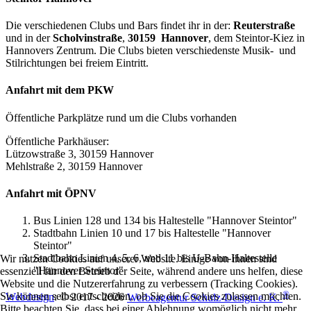
Die verschiedenen Clubs und Bars findet ihr in der:
Reuterstraße
und in der
Scholvinstraße
,
30159 Hannover
, dem Steintor-Kiez in
Hannovers Zentrum. Die Clubs bieten verschiedenste Musik- und
Stilrichtungen bei freiem Eintritt.
Anfahrt mit dem PKW
Öffentliche Parkplätze rund um die Clubs vorhanden
Öffentliche Parkhäuser:
Lützowstraße 3, 30159 Hannover
Mehlstraße 2, 30159 Hannover
Anfahrt mit ÖPNV
Bus Linien 128 und 134 bis Haltestelle "Hannover Steintor"
Stadtbahn Linien 10 und 17 bis Haltestelle "Hannover
Steintor"
Stadtbahn Linien 4, 5, 6, und 11 bis U-Bahn-Haltestelle
Wir nutzen Cookies auf unserer Website. Einige von ihnen sind
"Hannover Steintor"
essenziell für den Betrieb der Seite, während andere uns helfen, diese
Website und die Nutzererfahrung zu verbessern (Tracking Cookies).
®
Sie können selbst entscheiden, ob Sie die Cookies zulassen möchten.
Webdesign
: © 2017 - 2026
Werbeagentur Schulz-Design e. K.
Bitte beachten Sie, dass bei einer Ablehnung womöglich nicht mehr