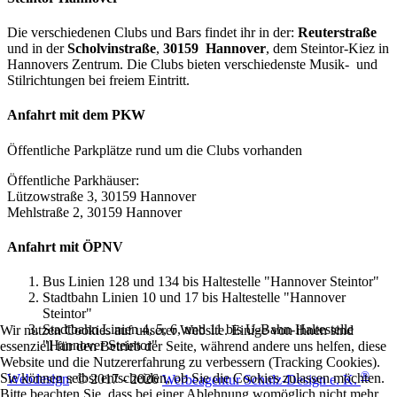
Die verschiedenen Clubs und Bars findet ihr in der:
Reuterstraße
und in der
Scholvinstraße
,
30159 Hannover
, dem Steintor-Kiez in
Hannovers Zentrum. Die Clubs bieten verschiedenste Musik- und
Stilrichtungen bei freiem Eintritt.
Anfahrt mit dem PKW
Öffentliche Parkplätze rund um die Clubs vorhanden
Öffentliche Parkhäuser:
Lützowstraße 3, 30159 Hannover
Mehlstraße 2, 30159 Hannover
Anfahrt mit ÖPNV
Bus Linien 128 und 134 bis Haltestelle "Hannover Steintor"
Stadtbahn Linien 10 und 17 bis Haltestelle "Hannover
Steintor"
Stadtbahn Linien 4, 5, 6, und 11 bis U-Bahn-Haltestelle
Wir nutzen Cookies auf unserer Website. Einige von ihnen sind
"Hannover Steintor"
essenziell für den Betrieb der Seite, während andere uns helfen, diese
Website und die Nutzererfahrung zu verbessern (Tracking Cookies).
®
Sie können selbst entscheiden, ob Sie die Cookies zulassen möchten.
Webdesign
: © 2017 - 2026
Werbeagentur Schulz-Design e. K.
Bitte beachten Sie, dass bei einer Ablehnung womöglich nicht mehr