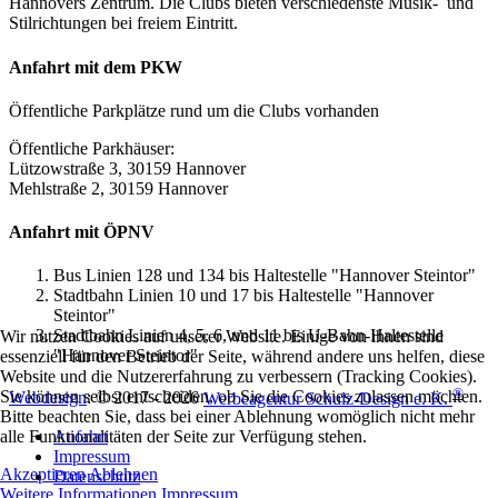
Hannovers Zentrum. Die Clubs bieten verschiedenste Musik- und
Stilrichtungen bei freiem Eintritt.
Anfahrt mit dem PKW
Öffentliche Parkplätze rund um die Clubs vorhanden
Öffentliche Parkhäuser:
Lützowstraße 3, 30159 Hannover
Mehlstraße 2, 30159 Hannover
Anfahrt mit ÖPNV
Bus Linien 128 und 134 bis Haltestelle "Hannover Steintor"
Stadtbahn Linien 10 und 17 bis Haltestelle "Hannover
Steintor"
Stadtbahn Linien 4, 5, 6, und 11 bis U-Bahn-Haltestelle
Wir nutzen Cookies auf unserer Website. Einige von ihnen sind
"Hannover Steintor"
essenziell für den Betrieb der Seite, während andere uns helfen, diese
Website und die Nutzererfahrung zu verbessern (Tracking Cookies).
®
Sie können selbst entscheiden, ob Sie die Cookies zulassen möchten.
Webdesign
: © 2017 - 2026
Werbeagentur Schulz-Design e. K.
Bitte beachten Sie, dass bei einer Ablehnung womöglich nicht mehr
Anfahrt
alle Funktionalitäten der Seite zur Verfügung stehen.
Impressum
Akzeptieren
Ablehnen
Datenschutz
Weitere Informationen
Impressum